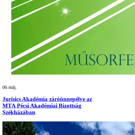
06
máj.
Jurisics Akadémia záróünnepélye az
MTA Pécsi Akadémiai Bizottság
Székházában