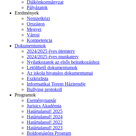
Diákönkormányzat
Pályázatok
Eredmények
Nemzetközi
Országos
Megyei
Városi
Kompetencia
Dokumentumok
2024/2025 éves ütemterv
2024/2025 éves munkaterv
Nyilatkozatok az elsős beiratkozáshoz
Letölthető dokumentumok
Az iskola hivatalos dokumentumai
Eszközlista
Informatikai Terem Házirendje
Bullying protokoll
Programok
Eseménynaptár
Jurisics Akadémia
Határtalanul! 2025
Határtalanul! 2024
Határtalanul! 2022
Határtalanul! 2023
Boldogságóra Program