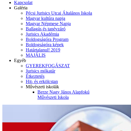
Kapcsolat
Galéria
Pécsi Jurisics Utcai Általános Iskola
Magyar kultúra napja
Magyar Népmese Napja
Ballagás és tanévzáró
Jurisics Akadémia
Boldogságóra Program
Boldogságóra képek
Határtalanul! 2019
MAJÁLIS
Egyéb
GYEREKFOGÁSZAT
Jurisics mókatár
Étkeztetés
Hit- és erkölcstan
Művészeti iskolák
Berze Nagy János Alapfokú
Művészeti Iskola