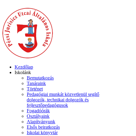
Kezdőlap
Iskolánk
Bemutatkozás
Tanáraink
Történet
Pedagógiai munkát közvetlenül segítő
dolgozók, technikai dolgozók és
fejlesztőpedagógusok
Fogadóórák
Osztályaink
Alapítványunk
Elsős beiratkozás
Iskolai könyvtár