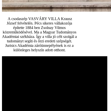
A csodaszép VASVÁRY VILLA Krausz
József felvételén. Pécs sikeres vállakozója
építette 1884 ben Zsolnay Vilmos
közreműködésével. Ma a Magyar Tudományos
Akadémiai székháza. Így a villa jó célt szolgál a
tudományt segíti és őrzi eredeti szépségét.
Jurisics Akadémia záróünnepélyének is ez a
különleges helyszín adott otthont.