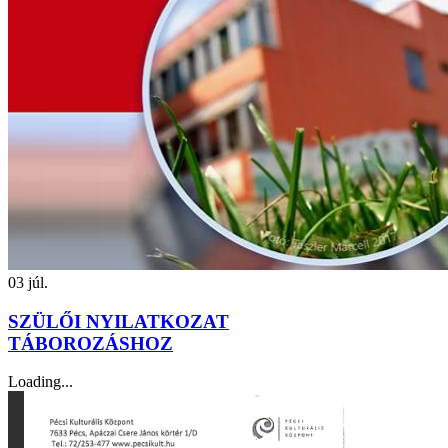
03
júl.
SZÜLŐI NYILATKOZAT
TÁBOROZÁSHOZ
Loading...