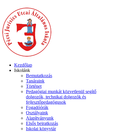
Kezdőlap
Iskolánk
Bemutatkozás
Tanáraink
Történet
Pedagógiai munkát közvetlenül segítő
dolgozók, technikai dolgozók és
fejlesztőpedagógusok
Fogadóórák
Osztályaink
Alapítványunk
Elsős beiratkozás
Iskolai könyvtár