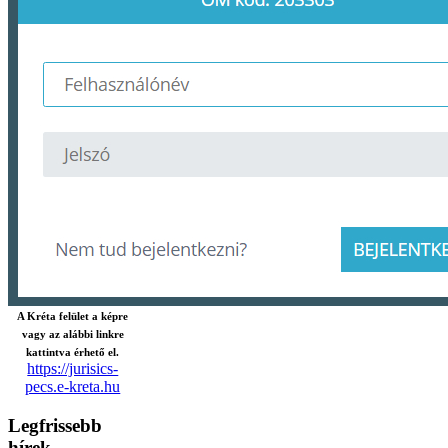
A Kréta felület a képre
vagy az alábbi linkre
kattintva érhető el.
https://jurisics-
pecs.e-kreta.hu
Legfrissebb
hírek