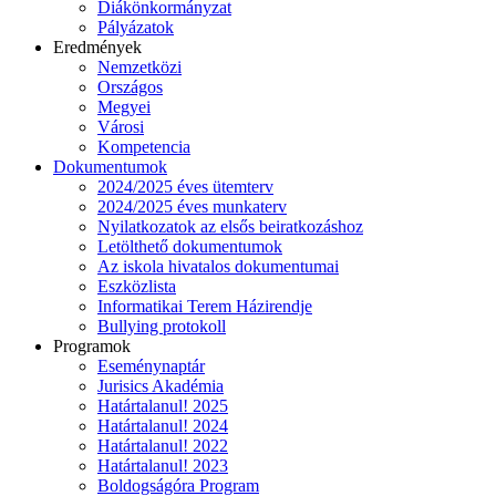
Diákönkormányzat
Pályázatok
Eredmények
Nemzetközi
Országos
Megyei
Városi
Kompetencia
Dokumentumok
2024/2025 éves ütemterv
2024/2025 éves munkaterv
Nyilatkozatok az elsős beiratkozáshoz
Letölthető dokumentumok
Az iskola hivatalos dokumentumai
Eszközlista
Informatikai Terem Házirendje
Bullying protokoll
Programok
Eseménynaptár
Jurisics Akadémia
Határtalanul! 2025
Határtalanul! 2024
Határtalanul! 2022
Határtalanul! 2023
Boldogságóra Program