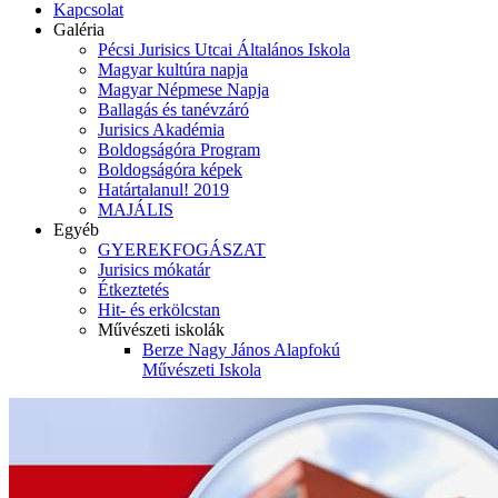
Kapcsolat
Galéria
Pécsi Jurisics Utcai Általános Iskola
Magyar kultúra napja
Magyar Népmese Napja
Ballagás és tanévzáró
Jurisics Akadémia
Boldogságóra Program
Boldogságóra képek
Határtalanul! 2019
MAJÁLIS
Egyéb
GYEREKFOGÁSZAT
Jurisics mókatár
Étkeztetés
Hit- és erkölcstan
Művészeti iskolák
Berze Nagy János Alapfokú
Művészeti Iskola