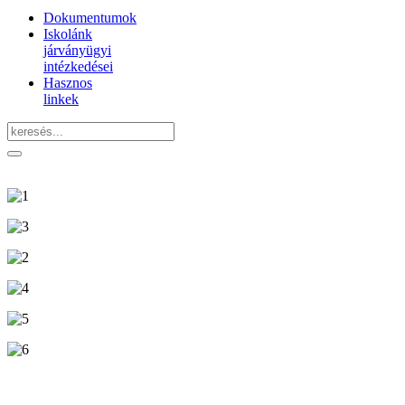
Dokumentumok
Iskolánk
járványügyi
intézkedései
Hasznos
linkek