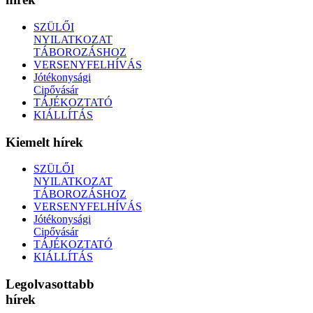
SZÜLŐI
NYILATKOZAT
TÁBOROZÁSHOZ
VERSENYFELHÍVÁS
Jótékonysági
Cipővásár
TÁJÉKOZTATÓ
KIÁLLÍTÁS
Kiemelt hírek
SZÜLŐI
NYILATKOZAT
TÁBOROZÁSHOZ
VERSENYFELHÍVÁS
Jótékonysági
Cipővásár
TÁJÉKOZTATÓ
KIÁLLÍTÁS
Legolvasottabb
hírek