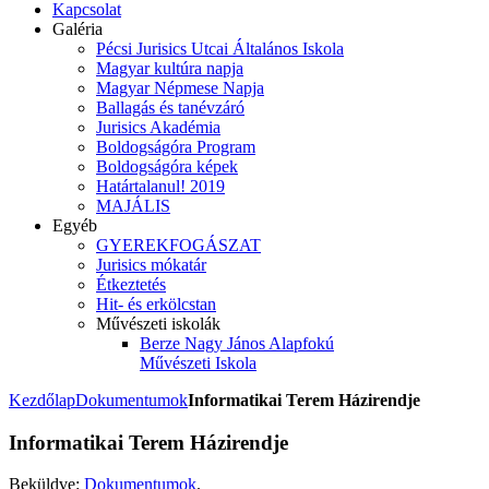
Kapcsolat
Galéria
Pécsi Jurisics Utcai Általános Iskola
Magyar kultúra napja
Magyar Népmese Napja
Ballagás és tanévzáró
Jurisics Akadémia
Boldogságóra Program
Boldogságóra képek
Határtalanul! 2019
MAJÁLIS
Egyéb
GYEREKFOGÁSZAT
Jurisics mókatár
Étkeztetés
Hit- és erkölcstan
Művészeti iskolák
Berze Nagy János Alapfokú
Művészeti Iskola
Kezdőlap
Dokumentumok
Informatikai Terem Házirendje
Informatikai Terem Házirendje
Beküldve:
Dokumentumok
.