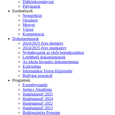
Diákönkormányzat
Pályázatok
Eredmények
Nemzetközi
Országos
Megyei
Városi
Kompetencia
Dokumentumok
2024/2025 éves ütemterv
2024/2025 éves munkaterv
Nyilatkozatok az elsős beiratkozáshoz
Letölthető dokumentumok
Az iskola hivatalos dokumentumai
Eszközlista
Informatikai Terem Házirendje
Bullying protokoll
Programok
Eseménynaptár
Jurisics Akadémia
Határtalanul! 2025
Határtalanul! 2024
Határtalanul! 2022
Határtalanul! 2023
Boldogságóra Program