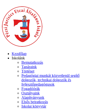
Kezdőlap
Iskolánk
Bemutatkozás
Tanáraink
Történet
Pedagógiai munkát közvetlenül segítő
dolgozók, technikai dolgozók és
fejlesztőpedagógusok
Fogadóórák
Osztályaink
Alapítványunk
Elsős beiratkozás
Iskolai könyvtár