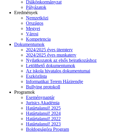
Diákönkormányzat
Pályázatok
Eredmények
Nemzetközi
Országos
Megyei
Városi
Kompetencia
Dokumentumok
2024/2025 éves ütemterv
2024/2025 éves munkaterv
Nyilatkozatok az elsős beiratkozáshoz
Letölthető dokumentumok
Az iskola hivatalos dokumentumai
Eszközlista
Informatikai Terem Házirendje
Bullying protokoll
Programok
Eseménynaptár
Jurisics Akadémia
Határtalanul! 2025
Határtalanul! 2024
Határtalanul! 2022
Határtalanul! 2023
Boldogságóra Program