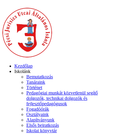
Kezdőlap
Iskolánk
Bemutatkozás
Tanáraink
Történet
Pedagógiai munkát közvetlenül segítő
dolgozók, technikai dolgozók és
fejlesztőpedagógusok
Fogadóórák
Osztályaink
Alapítványunk
Elsős beiratkozás
Iskolai könyvtár