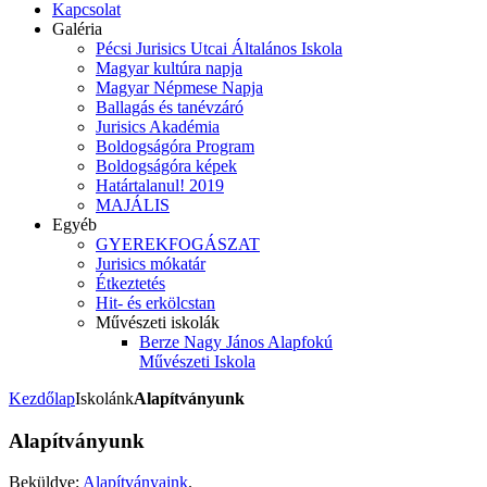
Kapcsolat
Galéria
Pécsi Jurisics Utcai Általános Iskola
Magyar kultúra napja
Magyar Népmese Napja
Ballagás és tanévzáró
Jurisics Akadémia
Boldogságóra Program
Boldogságóra képek
Határtalanul! 2019
MAJÁLIS
Egyéb
GYEREKFOGÁSZAT
Jurisics mókatár
Étkeztetés
Hit- és erkölcstan
Művészeti iskolák
Berze Nagy János Alapfokú
Művészeti Iskola
Kezdőlap
Iskolánk
Alapítványunk
Alapítványunk
Beküldve:
Alapítványaink
.