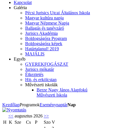
Kapcsolat
Galéria
Pécsi Jurisics Utcai Általános Iskola
Magyar kultúra napja
Magyar Népmese Napja
Ballagás és tanévzáró
Jurisics Akadémia
Boldogságóra Program
Boldogságóra képek
Határtalanul! 2019
MAJÁLIS
Egyéb
GYEREKFOGÁSZAT
Jurisics mókatár
Étkeztetés
Hit- és erkölcstan
Művészeti iskolák
Berze Nagy János Alapfokú
Művészeti Iskola
Kezdőlap
Programok
Eseménynaptár
Nap
<<
augusztus 2026
>>
H
K
Sze
Cs
P
Szo
V