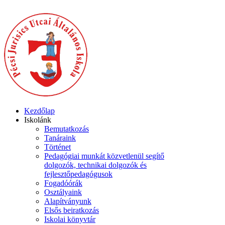
Kezdőlap
Iskolánk
Bemutatkozás
Tanáraink
Történet
Pedagógiai munkát közvetlenül segítő
dolgozók, technikai dolgozók és
fejlesztőpedagógusok
Fogadóórák
Osztályaink
Alapítványunk
Elsős beiratkozás
Iskolai könyvtár