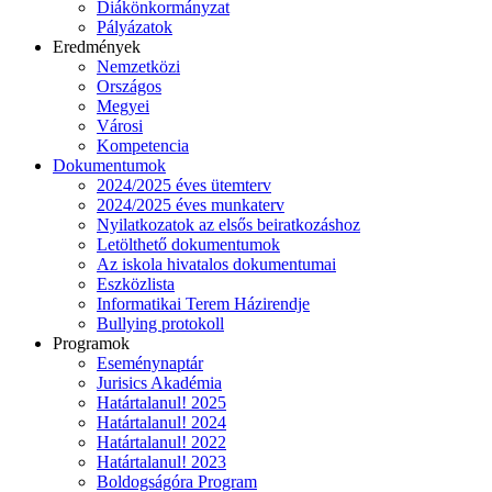
Diákönkormányzat
Pályázatok
Eredmények
Nemzetközi
Országos
Megyei
Városi
Kompetencia
Dokumentumok
2024/2025 éves ütemterv
2024/2025 éves munkaterv
Nyilatkozatok az elsős beiratkozáshoz
Letölthető dokumentumok
Az iskola hivatalos dokumentumai
Eszközlista
Informatikai Terem Házirendje
Bullying protokoll
Programok
Eseménynaptár
Jurisics Akadémia
Határtalanul! 2025
Határtalanul! 2024
Határtalanul! 2022
Határtalanul! 2023
Boldogságóra Program