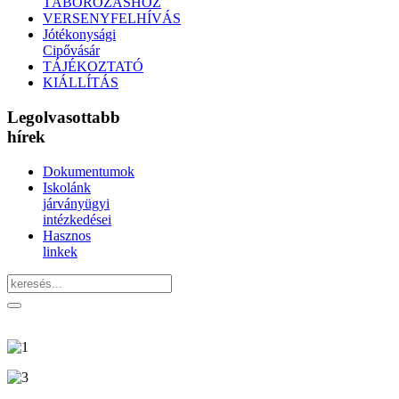
TÁBOROZÁSHOZ
VERSENYFELHÍVÁS
Jótékonysági
Cipővásár
TÁJÉKOZTATÓ
KIÁLLÍTÁS
Legolvasottabb
hírek
Dokumentumok
Iskolánk
járványügyi
intézkedései
Hasznos
linkek