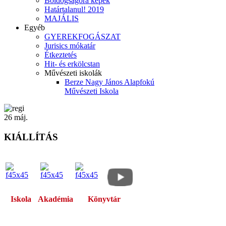
Boldogságóra képek
Határtalanul! 2019
MAJÁLIS
Egyéb
GYEREKFOGÁSZAT
Jurisics mókatár
Étkeztetés
Hit- és erkölcstan
Művészeti iskolák
Berze Nagy János Alapfokú
Művészeti Iskola
26
máj.
KIÁLLÍTÁS
Iskola
Akadémia
Könyvtár