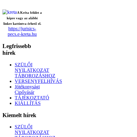
A Kréta felület a
képre vagy az alábbi
linkre kattintva érhető el.
https://jurisics-
pecs.e-kreta.hu
Legfrissebb
hírek
SZÜLŐI
NYILATKOZAT
TÁBOROZÁSHOZ
VERSENYFELHÍVÁS
Jótékonysági
Cipővásár
TÁJÉKOZTATÓ
KIÁLLÍTÁS
Kiemelt hírek
SZÜLŐI
NYILATKOZAT