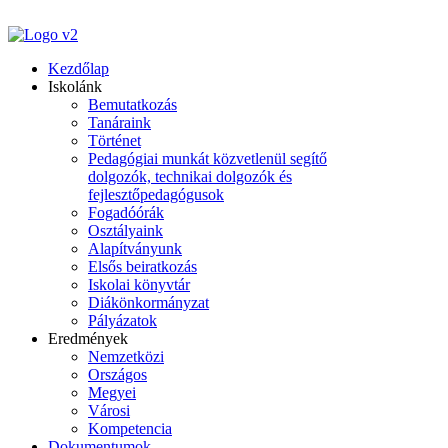
Kezdőlap
Iskolánk
Bemutatkozás
Tanáraink
Történet
Pedagógiai munkát közvetlenül segítő
dolgozók, technikai dolgozók és
fejlesztőpedagógusok
Fogadóórák
Osztályaink
Alapítványunk
Elsős beiratkozás
Iskolai könyvtár
Diákönkormányzat
Pályázatok
Eredmények
Nemzetközi
Országos
Megyei
Városi
Kompetencia
Dokumentumok