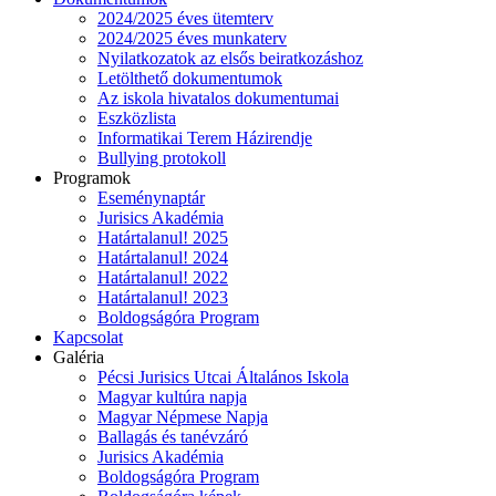
2024/2025 éves ütemterv
2024/2025 éves munkaterv
Nyilatkozatok az elsős beiratkozáshoz
Letölthető dokumentumok
Az iskola hivatalos dokumentumai
Eszközlista
Informatikai Terem Házirendje
Bullying protokoll
Programok
Eseménynaptár
Jurisics Akadémia
Határtalanul! 2025
Határtalanul! 2024
Határtalanul! 2022
Határtalanul! 2023
Boldogságóra Program
Kapcsolat
Galéria
Pécsi Jurisics Utcai Általános Iskola
Magyar kultúra napja
Magyar Népmese Napja
Ballagás és tanévzáró
Jurisics Akadémia
Boldogságóra Program