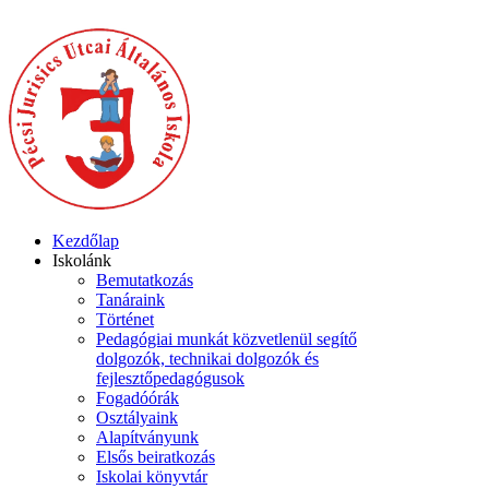
Kezdőlap
Iskolánk
Bemutatkozás
Tanáraink
Történet
Pedagógiai munkát közvetlenül segítő
dolgozók, technikai dolgozók és
fejlesztőpedagógusok
Fogadóórák
Osztályaink
Alapítványunk
Elsős beiratkozás
Iskolai könyvtár