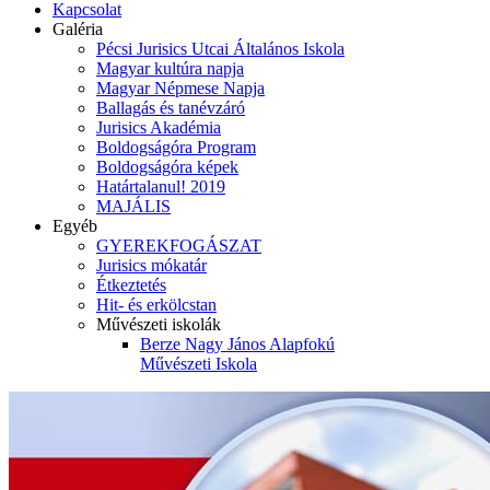
Kapcsolat
Galéria
Pécsi Jurisics Utcai Általános Iskola
Magyar kultúra napja
Magyar Népmese Napja
Ballagás és tanévzáró
Jurisics Akadémia
Boldogságóra Program
Boldogságóra képek
Határtalanul! 2019
MAJÁLIS
Egyéb
GYEREKFOGÁSZAT
Jurisics mókatár
Étkeztetés
Hit- és erkölcstan
Művészeti iskolák
Berze Nagy János Alapfokú
Művészeti Iskola