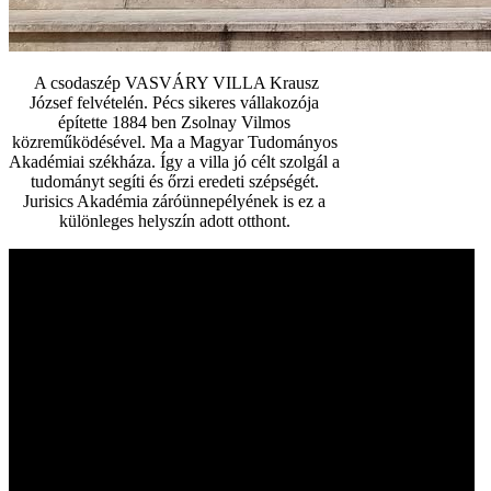
A csodaszép VASVÁRY VILLA Krausz
József felvételén. Pécs sikeres vállakozója
építette 1884 ben Zsolnay Vilmos
közreműködésével. Ma a Magyar Tudományos
Akadémiai székháza. Így a villa jó célt szolgál a
tudományt segíti és őrzi eredeti szépségét.
Jurisics Akadémia záróünnepélyének is ez a
különleges helyszín adott otthont.