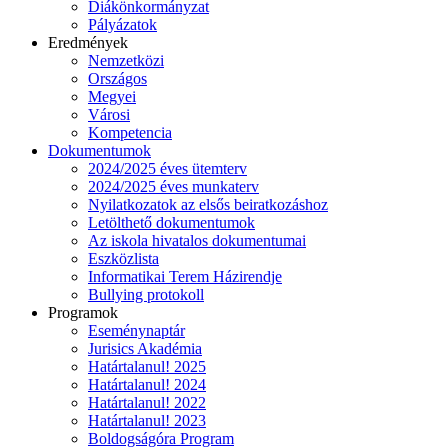
Diákönkormányzat
Pályázatok
Eredmények
Nemzetközi
Országos
Megyei
Városi
Kompetencia
Dokumentumok
2024/2025 éves ütemterv
2024/2025 éves munkaterv
Nyilatkozatok az elsős beiratkozáshoz
Letölthető dokumentumok
Az iskola hivatalos dokumentumai
Eszközlista
Informatikai Terem Házirendje
Bullying protokoll
Programok
Eseménynaptár
Jurisics Akadémia
Határtalanul! 2025
Határtalanul! 2024
Határtalanul! 2022
Határtalanul! 2023
Boldogságóra Program