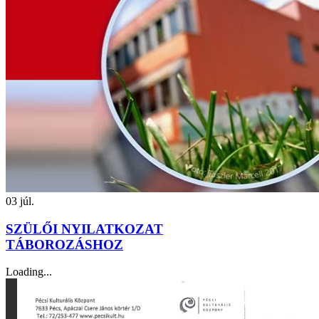
03
júl.
SZÜLŐI NYILATKOZAT
TÁBOROZÁSHOZ
Loading...