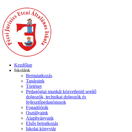
Kezdőlap
Iskolánk
Bemutatkozás
Tanáraink
Történet
Pedagógiai munkát közvetlenül segítő
dolgozók, technikai dolgozók és
fejlesztőpedagógusok
Fogadóórák
Osztályaink
Alapítványunk
Elsős beiratkozás
Iskolai könyvtár