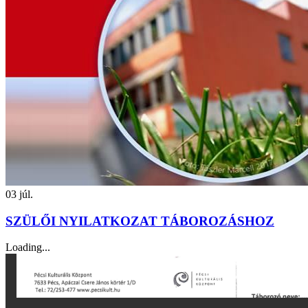
03
júl.
SZÜLŐI NYILATKOZAT TÁBOROZÁSHOZ
Loading...