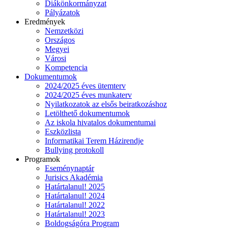
Diákönkormányzat
Pályázatok
Eredmények
Nemzetközi
Országos
Megyei
Városi
Kompetencia
Dokumentumok
2024/2025 éves ütemterv
2024/2025 éves munkaterv
Nyilatkozatok az elsős beiratkozáshoz
Letölthető dokumentumok
Az iskola hivatalos dokumentumai
Eszközlista
Informatikai Terem Házirendje
Bullying protokoll
Programok
Eseménynaptár
Jurisics Akadémia
Határtalanul! 2025
Határtalanul! 2024
Határtalanul! 2022
Határtalanul! 2023
Boldogságóra Program