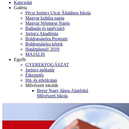
Kapcsolat
Galéria
Pécsi Jurisics Utcai Általános Iskola
Magyar kultúra napja
Magyar Népmese Napja
Ballagás és tanévzáró
Jurisics Akadémia
Boldogságóra Program
Boldogságóra képek
Határtalanul! 2019
MAJÁLIS
Egyéb
GYEREKFOGÁSZAT
Jurisics mókatár
Étkeztetés
Hit- és erkölcstan
Művészeti iskolák
Berze Nagy János Alapfokú
Művészeti Iskola