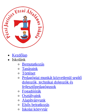
Kezdőlap
Iskolánk
Bemutatkozás
Tanáraink
Történet
Pedagógiai munkát közvetlenül segítő
dolgozók, technikai dolgozók és
fejlesztőpedagógusok
Fogadóórák
Osztályaink
Alapítványunk
Elsős beiratkozás
Iskolai könyvtár