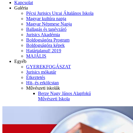
Kapcsolat
Galéria
Pécsi Jurisics Utcai Általános Iskola
Magyar kultúra napja
Magyar Népmese Napja
Ballagás és tanévzáró
Jurisics Akadémia
Boldogságóra Program
Boldogságóra képek
Határtalanul! 2019
MAJÁLIS
Egyéb
GYEREKFOGÁSZAT
Jurisics mókatár
Étkeztetés
Hit- és erkölcstan
Művészeti iskolák
Berze Nagy János Alapfokú
Művészeti Iskola