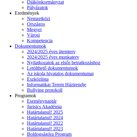
Diákönkormányzat
Pályázatok
Eredmények
Nemzetközi
Országos
Megyei
Városi
Kompetencia
Dokumentumok
2024/2025 éves ütemterv
2024/2025 éves munkaterv
Nyilatkozatok az elsős beiratkozáshoz
Letölthető dokumentumok
Az iskola hivatalos dokumentumai
Eszközlista
Informatikai Terem Házirendje
Bullying protokoll
Programok
Eseménynaptár
Jurisics Akadémia
Határtalanul! 2025
Határtalanul! 2024
Határtalanul! 2022
Határtalanul! 2023
Boldogságóra Program