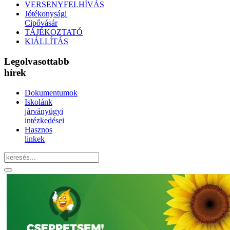
VERSENYFELHÍVÁS
Jótékonysági
Cipővásár
TÁJÉKOZTATÓ
KIÁLLÍTÁS
Legolvasottabb
hírek
Dokumentumok
Iskolánk
járványügyi
intézkedései
Hasznos
linkek