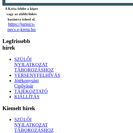
A Kréta felület a képre
vagy az alábbi linkre
kattintva érhető el.
https://jurisics-
pecs.e-kreta.hu
Legfrissebb
hírek
SZÜLŐI
NYILATKOZAT
TÁBOROZÁSHOZ
VERSENYFELHÍVÁS
Jótékonysági
Cipővásár
TÁJÉKOZTATÓ
KIÁLLÍTÁS
Kiemelt hírek
SZÜLŐI
NYILATKOZAT
TÁBOROZÁSHOZ