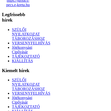
https://jurisics-
pecs.e-kreta.hu
Legfrissebb
hírek
SZÜLŐI
NYILATKOZAT
TÁBOROZÁSHOZ
VERSENYFELHÍVÁS
Jótékonysági
Cipővásár
TÁJÉKOZTATÓ
KIÁLLÍTÁS
Kiemelt hírek
SZÜLŐI
NYILATKOZAT
TÁBOROZÁSHOZ
VERSENYFELHÍVÁS
Jótékonysági
Cipővásár
TÁJÉKOZTATÓ