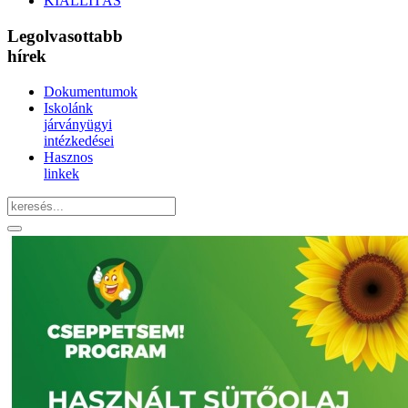
KIÁLLÍTÁS
Legolvasottabb
hírek
Dokumentumok
Iskolánk
járványügyi
intézkedései
Hasznos
linkek