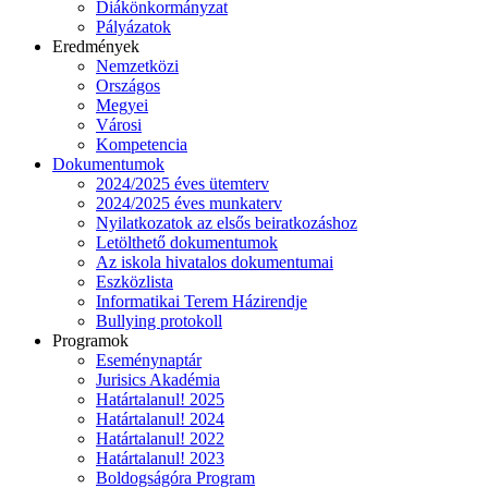
Diákönkormányzat
Pályázatok
Eredmények
Nemzetközi
Országos
Megyei
Városi
Kompetencia
Dokumentumok
2024/2025 éves ütemterv
2024/2025 éves munkaterv
Nyilatkozatok az elsős beiratkozáshoz
Letölthető dokumentumok
Az iskola hivatalos dokumentumai
Eszközlista
Informatikai Terem Házirendje
Bullying protokoll
Programok
Eseménynaptár
Jurisics Akadémia
Határtalanul! 2025
Határtalanul! 2024
Határtalanul! 2022
Határtalanul! 2023
Boldogságóra Program