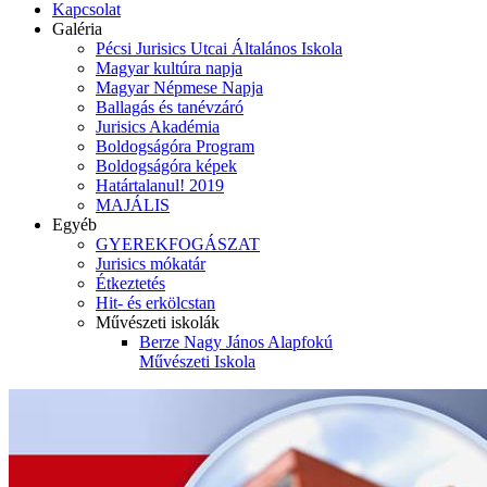
Kapcsolat
Galéria
Pécsi Jurisics Utcai Általános Iskola
Magyar kultúra napja
Magyar Népmese Napja
Ballagás és tanévzáró
Jurisics Akadémia
Boldogságóra Program
Boldogságóra képek
Határtalanul! 2019
MAJÁLIS
Egyéb
GYEREKFOGÁSZAT
Jurisics mókatár
Étkeztetés
Hit- és erkölcstan
Művészeti iskolák
Berze Nagy János Alapfokú
Művészeti Iskola