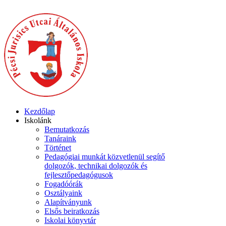
Kezdőlap
Iskolánk
Bemutatkozás
Tanáraink
Történet
Pedagógiai munkát közvetlenül segítő
dolgozók, technikai dolgozók és
fejlesztőpedagógusok
Fogadóórák
Osztályaink
Alapítványunk
Elsős beiratkozás
Iskolai könyvtár