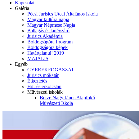
Kapcsolat
Galéria
Pécsi Jurisics Utcai Általános Iskola
Magyar kultúra napja
Magyar Népmese Napja
Ballagás és tanévzáró
Jurisics Akadémia
Boldogságóra Program
Boldogságóra képek
Határtalanul! 2019
MAJÁLIS
Egyéb
GYEREKFOGÁSZAT
Jurisics mókatár
Étkeztetés
Hit- és erkölcstan
Művészeti iskolák
Berze Nagy János Alapfokú
Művészeti Iskola