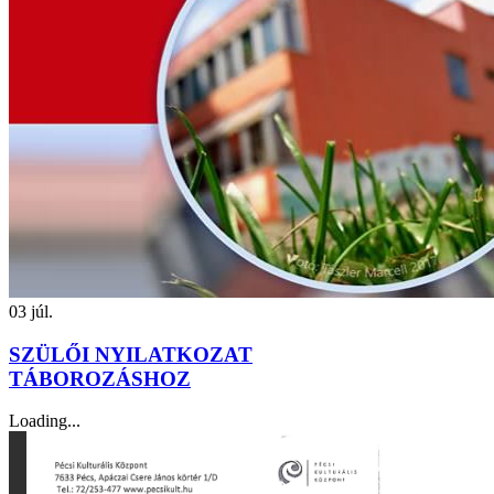
03
júl.
SZÜLŐI NYILATKOZAT
TÁBOROZÁSHOZ
Loading...