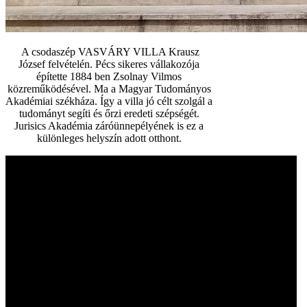
A csodaszép VASVÁRY VILLA Krausz
József felvételén. Pécs sikeres vállakozója
építette 1884 ben Zsolnay Vilmos
közreműködésével. Ma a Magyar Tudományos
Akadémiai székháza. Így a villa jó célt szolgál a
tudományt segíti és őrzi eredeti szépségét.
Jurisics Akadémia záróünnepélyének is ez a
különleges helyszín adott otthont.