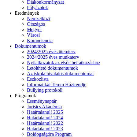
Diákönkormányzat
Pályázatok
Eredmények
Nemzetközi
Országos
Megyei
Városi
Kompetencia
Dokumentumok
2024/2025 éves ütemterv
2024/2025 éves munkaterv
Nyilatkozatok az elsős beiratkozáshoz
Letölthető dokumentumok
Az iskola hivatalos dokumentumai
Eszközlista
Informatikai Terem Házirendje
Bullying protokoll
Programok
Eseménynaptár
Jurisics Akadémia
Határtalanul! 2025
Határtalanul! 2024
Határtalanul! 2022
Határtalanul! 2023
Boldogságóra Program