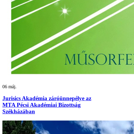
06
máj.
Jurisics Akadémia záróünnepélye az
MTA Pécsi Akadémiai Bizottság
Székházában