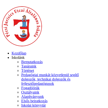
Kezdőlap
Iskolánk
Bemutatkozás
Tanáraink
Történet
Pedagógiai munkát közvetlenül segítő
dolgozók, technikai dolgozók és
fejlesztőpedagógusok
Fogadóórák
Osztályaink
Alapítványunk
Elsős beiratkozás
Iskolai könyvtár