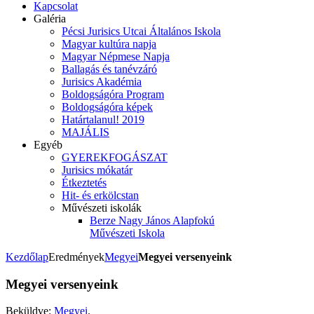
Kapcsolat
Galéria
Pécsi Jurisics Utcai Általános Iskola
Magyar kultúra napja
Magyar Népmese Napja
Ballagás és tanévzáró
Jurisics Akadémia
Boldogságóra Program
Boldogságóra képek
Határtalanul! 2019
MAJÁLIS
Egyéb
GYEREKFOGÁSZAT
Jurisics mókatár
Étkeztetés
Hit- és erkölcstan
Művészeti iskolák
Berze Nagy János Alapfokú
Művészeti Iskola
Kezdőlap
Eredmények
Megyei
Megyei versenyeink
Megyei versenyeink
Beküldve:
Megyei
.