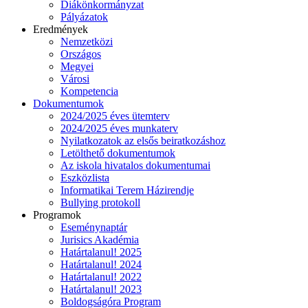
Diákönkormányzat
Pályázatok
Eredmények
Nemzetközi
Országos
Megyei
Városi
Kompetencia
Dokumentumok
2024/2025 éves ütemterv
2024/2025 éves munkaterv
Nyilatkozatok az elsős beiratkozáshoz
Letölthető dokumentumok
Az iskola hivatalos dokumentumai
Eszközlista
Informatikai Terem Házirendje
Bullying protokoll
Programok
Eseménynaptár
Jurisics Akadémia
Határtalanul! 2025
Határtalanul! 2024
Határtalanul! 2022
Határtalanul! 2023
Boldogságóra Program