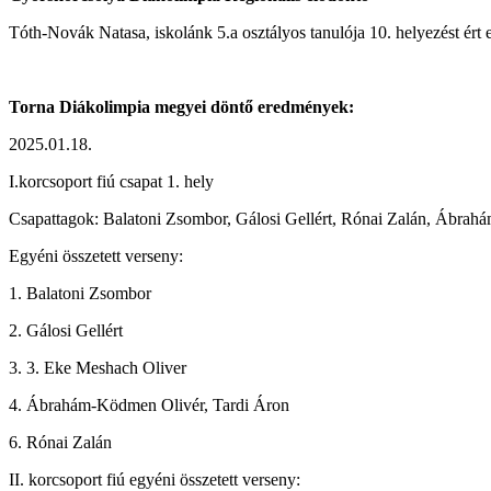
Tóth-Novák Natasa, iskolánk 5.a osztályos tanulója 10. helyezést ért
Torna Diákolimpia megyei döntő eredmények:
2025.01.18.
I.korcsoport fiú csapat 1. hely
Csapattagok: Balatoni Zsombor, Gálosi Gellért, Rónai Zalán, Ábra
Egyéni összetett verseny:
1. Balatoni Zsombor
2. Gálosi Gellért
3. 3. Eke Meshach Oliver
4. Ábrahám-Ködmen Olivér, Tardi Áron
6. Rónai Zalán
II. korcsoport fiú egyéni összetett verseny: