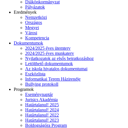
Diákönkormányzat
Pályázatok
Eredmények
Nemzetközi
Országos
Megyei
Városi
Kompetencia
Dokumentumok
2024/2025 éves ütemterv
2024/2025 éves munkaterv
Nyilatkozatok az elsős beiratkozáshoz
Letölthető dokumentumok
Az iskola hivatalos dokumentumai
Eszközlista
Informatikai Terem Házirendje
Bullying protokoll
Programok
Eseménynaptár
Jurisics Akadémia
Határtalanul! 2025
Határtalanul! 2024
Határtalanul! 2022
Határtalanul! 2023
Boldogságóra Program