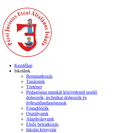
Kezdőlap
Iskolánk
Bemutatkozás
Tanáraink
Történet
Pedagógiai munkát közvetlenül segítő
dolgozók, technikai dolgozók és
fejlesztőpedagógusok
Fogadóórák
Osztályaink
Alapítványunk
Elsős beiratkozás
Iskolai könyvtár