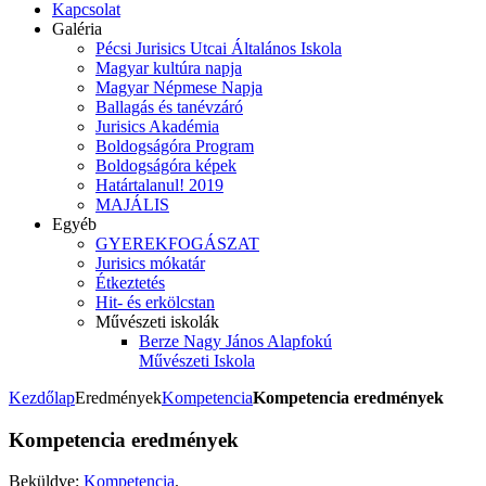
Kapcsolat
Galéria
Pécsi Jurisics Utcai Általános Iskola
Magyar kultúra napja
Magyar Népmese Napja
Ballagás és tanévzáró
Jurisics Akadémia
Boldogságóra Program
Boldogságóra képek
Határtalanul! 2019
MAJÁLIS
Egyéb
GYEREKFOGÁSZAT
Jurisics mókatár
Étkeztetés
Hit- és erkölcstan
Művészeti iskolák
Berze Nagy János Alapfokú
Művészeti Iskola
Kezdőlap
Eredmények
Kompetencia
Kompetencia eredmények
Kompetencia eredmények
Beküldve:
Kompetencia
.