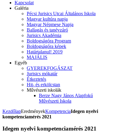
Kapcsolat
Galéria
Pécsi Jurisics Utcai Általános Iskola
Magyar kultúra napja
Magyar Népmese Napja
Ballagás és tanévzáró
Jurisics Akadémia
Boldogságóra Program
Boldogságóra képek
Határtalanul! 2019
MAJÁLIS
Egyéb
GYEREKFOGÁSZAT
Jurisics mókatár
Étkeztetés
Hit- és erkölcstan
Művészeti iskolák
Berze Nagy János Alapfokú
Művészeti Iskola
Kezdőlap
Eredmények
Kompetencia
Idegen nyelvi
kompetenciamérés 2021
Idegen nyelvi kompetenciamérés 2021