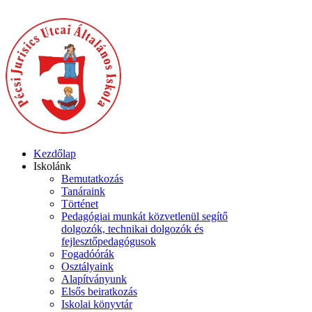
Kezdőlap
Iskolánk
Bemutatkozás
Tanáraink
Történet
Pedagógiai munkát közvetlenül segítő
dolgozók, technikai dolgozók és
fejlesztőpedagógusok
Fogadóórák
Osztályaink
Alapítványunk
Elsős beiratkozás
Iskolai könyvtár