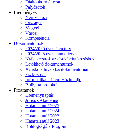
Diákönkormányzat
Pályázatok
Eredmények
Nemzetközi
Országos
Megyei
Városi
Kompetencia
Dokumentumok
2024/2025 éves ütemterv
2024/2025 éves munkaterv
Nyilatkozatok az elsős beiratkozáshoz
Letölthető dokumentumok
Az iskola hivatalos dokumentumai
Eszközlista
Informatikai Terem Házirendje
Bullying protokoll
Programok
Eseménynaptár
Jurisics Akadémia
Határtalanul! 2025
Határtalanul! 2024
Határtalanul! 2022
Határtalanul! 2023
Boldogságóra Program