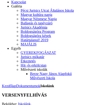
Kapcsolat
Galéria
Pécsi Jurisics Utcai Általános Iskola
Magyar kultúra napja
Magyar Népmese Napja
Ballagás és tanévzáró
Jurisics Akadémia
Boldogságóra Program
Boldogságóra képek
Határtalanul! 2019
MAJÁLIS
Egyéb
GYEREKFOGÁSZAT
Jurisics mókatár
Étkeztetés
Hit- és erkölcstan
Művészeti iskolák
Berze Nagy János Alapfokú
Művészeti Iskola
Kezdőlap
Dokumentumok
Iskolánk
VERSENYFELHÍVÁS
Beküldve:
Iskolánk
.