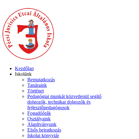
Kezdőlap
Iskolánk
Bemutatkozás
Tanáraink
Történet
Pedagógiai munkát közvetlenül segítő
dolgozók, technikai dolgozók és
fejlesztőpedagógusok
Fogadóórák
Osztályaink
Alapítványunk
Elsős beiratkozás
Iskolai könyvtár