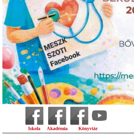
Iskola
Akadémia
Könyvtár