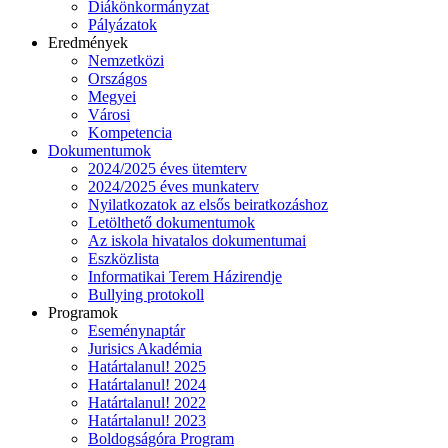
Diákönkormányzat
Pályázatok
Eredmények
Nemzetközi
Országos
Megyei
Városi
Kompetencia
Dokumentumok
2024/2025 éves ütemterv
2024/2025 éves munkaterv
Nyilatkozatok az elsős beiratkozáshoz
Letölthető dokumentumok
Az iskola hivatalos dokumentumai
Eszközlista
Informatikai Terem Házirendje
Bullying protokoll
Programok
Eseménynaptár
Jurisics Akadémia
Határtalanul! 2025
Határtalanul! 2024
Határtalanul! 2022
Határtalanul! 2023
Boldogságóra Program