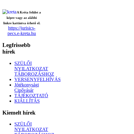
A Kréta felület a
képre vagy az alábbi
linkre kattintva érhető el.
https://jurisics-
pecs.e-kreta.hu
Legfrissebb
hírek
SZÜLŐI
NYILATKOZAT
TÁBOROZÁSHOZ
VERSENYFELHÍVÁS
Jótékonysági
Cipővásár
TÁJÉKOZTATÓ
KIÁLLÍTÁS
Kiemelt hírek
SZÜLŐI
NYILATKOZAT