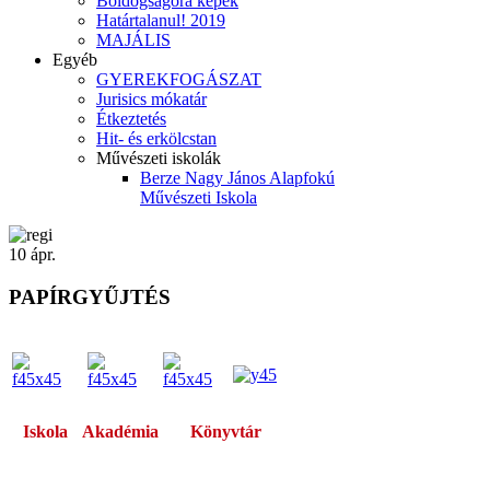
Boldogságóra képek
Határtalanul! 2019
MAJÁLIS
Egyéb
GYEREKFOGÁSZAT
Jurisics mókatár
Étkeztetés
Hit- és erkölcstan
Művészeti iskolák
Berze Nagy János Alapfokú
Művészeti Iskola
10
ápr.
PAPÍRGYŰJTÉS
Iskola
Akadémia
Könyvtár