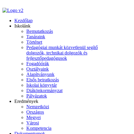
Kezdőlap
Iskolánk
Bemutatkozás
Tanáraink
Történet
Pedagógiai munkát közvetlenül segítő
dolgozók, technikai dolgozók és
fejlesztőpedagógusok
Fogadóórák
Osztályaink
Alapítványunk
Elsős beiratkozás
Iskolai könyvtár
Diákönkormányzat
Pályázatok
Eredmények
Nemzetközi
Országos
Megyei
Városi
Kompetencia
Dokumentumok