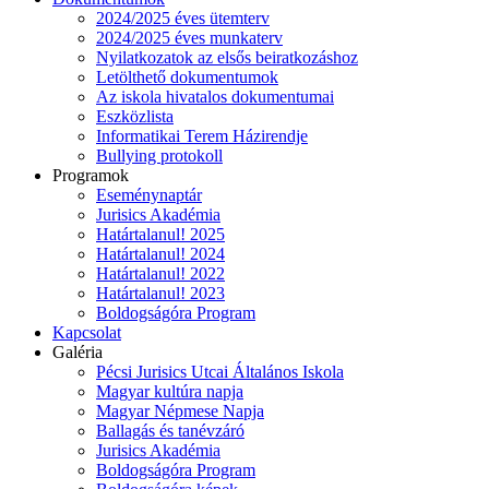
2024/2025 éves ütemterv
2024/2025 éves munkaterv
Nyilatkozatok az elsős beiratkozáshoz
Letölthető dokumentumok
Az iskola hivatalos dokumentumai
Eszközlista
Informatikai Terem Házirendje
Bullying protokoll
Programok
Eseménynaptár
Jurisics Akadémia
Határtalanul! 2025
Határtalanul! 2024
Határtalanul! 2022
Határtalanul! 2023
Boldogságóra Program
Kapcsolat
Galéria
Pécsi Jurisics Utcai Általános Iskola
Magyar kultúra napja
Magyar Népmese Napja
Ballagás és tanévzáró
Jurisics Akadémia
Boldogságóra Program