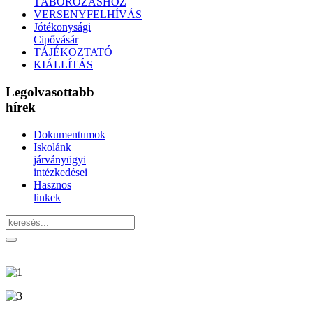
TÁBOROZÁSHOZ
VERSENYFELHÍVÁS
Jótékonysági
Cipővásár
TÁJÉKOZTATÓ
KIÁLLÍTÁS
Legolvasottabb
hírek
Dokumentumok
Iskolánk
járványügyi
intézkedései
Hasznos
linkek