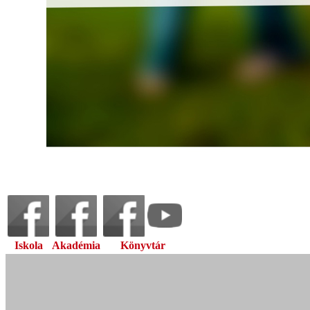
Iskola
Akadémia
Könyvtár