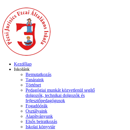
Kezdőlap
Iskolánk
Bemutatkozás
Tanáraink
Történet
Pedagógiai munkát közvetlenül segítő
dolgozók, technikai dolgozók és
fejlesztőpedagógusok
Fogadóórák
Osztályaink
Alapítványunk
Elsős beiratkozás
Iskolai könyvtár