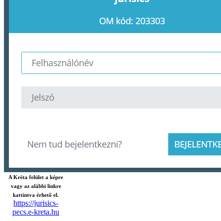
A Kréta felület a képre
vagy az alábbi linkre
kattintva érhető el.
https://jurisics-
pecs.e-kreta.hu