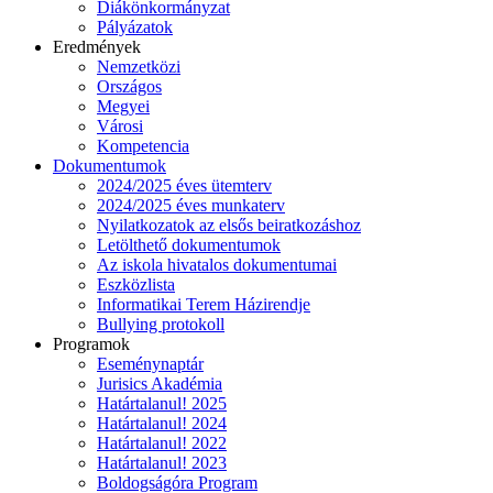
Diákönkormányzat
Pályázatok
Eredmények
Nemzetközi
Országos
Megyei
Városi
Kompetencia
Dokumentumok
2024/2025 éves ütemterv
2024/2025 éves munkaterv
Nyilatkozatok az elsős beiratkozáshoz
Letölthető dokumentumok
Az iskola hivatalos dokumentumai
Eszközlista
Informatikai Terem Házirendje
Bullying protokoll
Programok
Eseménynaptár
Jurisics Akadémia
Határtalanul! 2025
Határtalanul! 2024
Határtalanul! 2022
Határtalanul! 2023
Boldogságóra Program