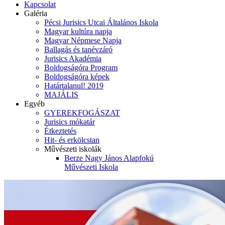
Kapcsolat
Galéria
Pécsi Jurisics Utcai Általános Iskola
Magyar kultúra napja
Magyar Népmese Napja
Ballagás és tanévzáró
Jurisics Akadémia
Boldogságóra Program
Boldogságóra képek
Határtalanul! 2019
MAJÁLIS
Egyéb
GYEREKFOGÁSZAT
Jurisics mókatár
Étkeztetés
Hit- és erkölcstan
Művészeti iskolák
Berze Nagy János Alapfokú
Művészeti Iskola