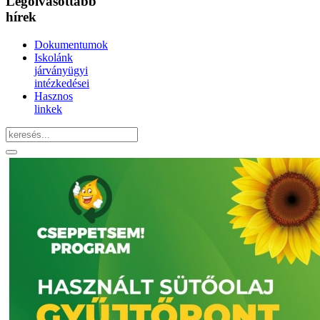
Legolvasottabb
hírek
Dokumentumok
Iskolánk
járványügyi
intézkedései
Hasznos
linkek