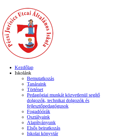
Kezdőlap
Iskolánk
Bemutatkozás
Tanáraink
Történet
Pedagógiai munkát közvetlenül segítő
dolgozók, technikai dolgozók és
fejlesztőpedagógusok
Fogadóórák
Osztályaink
Alapítványunk
Elsős beiratkozás
Iskolai könyvtár