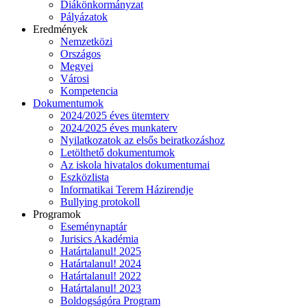
Diákönkormányzat
Pályázatok
Eredmények
Nemzetközi
Országos
Megyei
Városi
Kompetencia
Dokumentumok
2024/2025 éves ütemterv
2024/2025 éves munkaterv
Nyilatkozatok az elsős beiratkozáshoz
Letölthető dokumentumok
Az iskola hivatalos dokumentumai
Eszközlista
Informatikai Terem Házirendje
Bullying protokoll
Programok
Eseménynaptár
Jurisics Akadémia
Határtalanul! 2025
Határtalanul! 2024
Határtalanul! 2022
Határtalanul! 2023
Boldogságóra Program