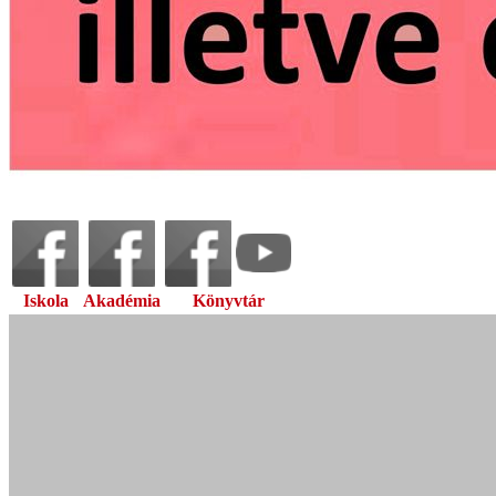
Iskola
Akadémia
Könyvtár