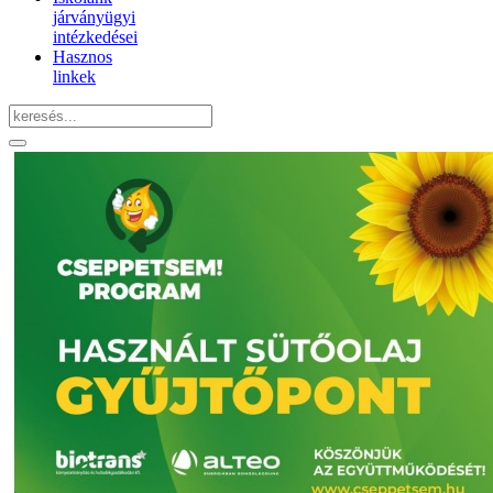
járványügyi
intézkedései
Hasznos
linkek