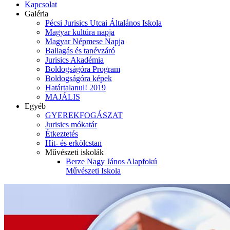
Kapcsolat
Galéria
Pécsi Jurisics Utcai Általános Iskola
Magyar kultúra napja
Magyar Népmese Napja
Ballagás és tanévzáró
Jurisics Akadémia
Boldogságóra Program
Boldogságóra képek
Határtalanul! 2019
MAJÁLIS
Egyéb
GYEREKFOGÁSZAT
Jurisics mókatár
Étkeztetés
Hit- és erkölcstan
Művészeti iskolák
Berze Nagy János Alapfokú
Művészeti Iskola