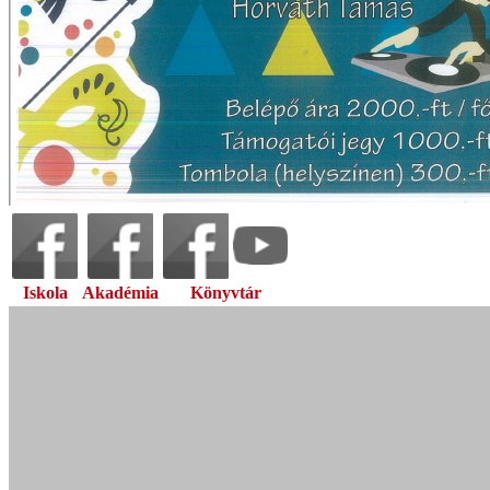
Iskola
Akadémia
Könyvtár