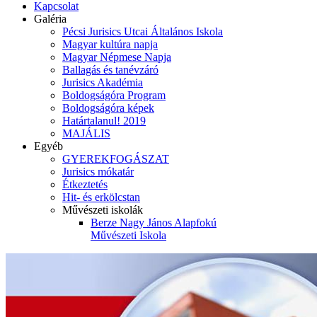
Kapcsolat
Galéria
Pécsi Jurisics Utcai Általános Iskola
Magyar kultúra napja
Magyar Népmese Napja
Ballagás és tanévzáró
Jurisics Akadémia
Boldogságóra Program
Boldogságóra képek
Határtalanul! 2019
MAJÁLIS
Egyéb
GYEREKFOGÁSZAT
Jurisics mókatár
Étkeztetés
Hit- és erkölcstan
Művészeti iskolák
Berze Nagy János Alapfokú
Művészeti Iskola