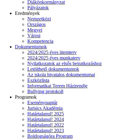
Diákönkormányzat
Pályázatok
Eredmények
Nemzetközi
Országos
Megyei
Városi
Kompetencia
Dokumentumok
2024/2025 éves ütemterv
2024/2025 éves munkaterv
Nyilatkozatok az elsős beiratkozáshoz
Letölthető dokumentumok
Az iskola hivatalos dokumentumai
Eszközlista
Informatikai Terem Házirendje
Bullying protokoll
Programok
Eseménynaptár
Jurisics Akadémia
Határtalanul! 2025
Határtalanul! 2024
Határtalanul! 2022
Határtalanul! 2023
Boldogságóra Program