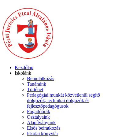
Kezdőlap
Iskolánk
Bemutatkozás
Tanáraink
Történet
Pedagógiai munkát közvetlenül segítő
dolgozók, technikai dolgozók és
fejlesztőpedagógusok
Fogadóórák
Osztályaink
Alapítványunk
Elsős beiratkozás
Iskolai könyvtár