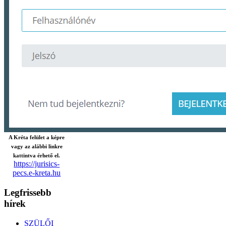
A Kréta felület a képre
vagy az alábbi linkre
kattintva érhető el.
https://jurisics-
pecs.e-kreta.hu
Legfrissebb
hírek
SZÜLŐI