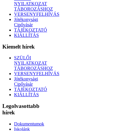
NYILATKOZAT
TÁBOROZÁSHOZ
VERSENYFELHÍVÁS
Jótékonysági
Cipővásár
TÁJÉKOZTATÓ
KIÁLLÍTÁS
Kiemelt hírek
SZÜLŐI
NYILATKOZAT
TÁBOROZÁSHOZ
VERSENYFELHÍVÁS
Jótékonysági
Cipővásár
TÁJÉKOZTATÓ
KIÁLLÍTÁS
Legolvasottabb
hírek
Dokumentumok
Iskolánk