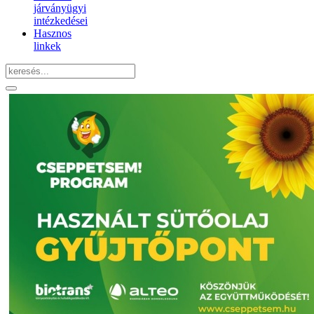
járványügyi
intézkedései
Hasznos
linkek