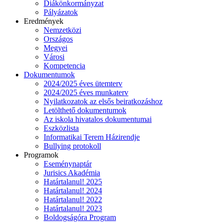
Diákönkormányzat
Pályázatok
Eredmények
Nemzetközi
Országos
Megyei
Városi
Kompetencia
Dokumentumok
2024/2025 éves ütemterv
2024/2025 éves munkaterv
Nyilatkozatok az elsős beiratkozáshoz
Letölthető dokumentumok
Az iskola hivatalos dokumentumai
Eszközlista
Informatikai Terem Házirendje
Bullying protokoll
Programok
Eseménynaptár
Jurisics Akadémia
Határtalanul! 2025
Határtalanul! 2024
Határtalanul! 2022
Határtalanul! 2023
Boldogságóra Program