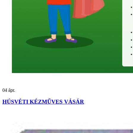
04
ápr.
HÚSVÉTI KÉZMŰVES VÁSÁR