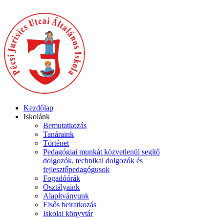
Kezdőlap
Iskolánk
Bemutatkozás
Tanáraink
Történet
Pedagógiai munkát közvetlenül segítő
dolgozók, technikai dolgozók és
fejlesztőpedagógusok
Fogadóórák
Osztályaink
Alapítványunk
Elsős beiratkozás
Iskolai könyvtár