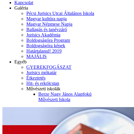
Kapcsolat
Galéria
Pécsi Jurisics Utcai Általános Iskola
Magyar kultúra napja
Magyar Népmese Napja
Ballagás és tanévzáró
Jurisics Akadémia
Boldogságóra Program
Boldogságóra képek
Határtalanul! 2019
MAJÁLIS
Egyéb
GYEREKFOGÁSZAT
Jurisics mókatár
Étkeztetés
Hit- és erkölcstan
Művészeti iskolák
Berze Nagy János Alapfokú
Művészeti Iskola