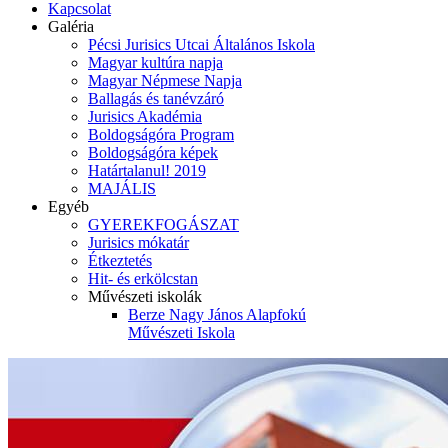
Kapcsolat
Galéria
Pécsi Jurisics Utcai Általános Iskola
Magyar kultúra napja
Magyar Népmese Napja
Ballagás és tanévzáró
Jurisics Akadémia
Boldogságóra Program
Boldogságóra képek
Határtalanul! 2019
MAJÁLIS
Egyéb
GYEREKFOGÁSZAT
Jurisics mókatár
Étkeztetés
Hit- és erkölcstan
Művészeti iskolák
Berze Nagy János Alapfokú
Művészeti Iskola