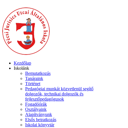
Kezdőlap
Iskolánk
Bemutatkozás
Tanáraink
Történet
Pedagógiai munkát közvetlenül segítő
dolgozók, technikai dolgozók és
fejlesztőpedagógusok
Fogadóórák
Osztályaink
Alapítványunk
Elsős beiratkozás
Iskolai könyvtár