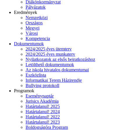
Diákönkormányzat
Pályázatok
Eredmények
Nemzetközi
Országos
Megyei
Városi
Kompetencia
Dokumentumok
2024/2025 éves ütemterv
2024/2025 éves munkaterv
Nyilatkozatok az elsős beiratkozáshoz
Letölthető dokumentumok
Az iskola hivatalos dokumentumai
Eszközlista
Informatikai Terem Házirendje
Bullying protokoll
Programok
Eseménynaptár
Jurisics Akadémia
Határtalanul! 2025
Határtalanul! 2024
Határtalanul! 2022
Határtalanul! 2023
Boldogságóra Program