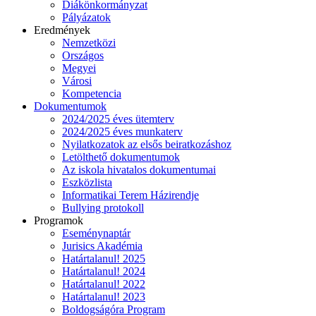
Diákönkormányzat
Pályázatok
Eredmények
Nemzetközi
Országos
Megyei
Városi
Kompetencia
Dokumentumok
2024/2025 éves ütemterv
2024/2025 éves munkaterv
Nyilatkozatok az elsős beiratkozáshoz
Letölthető dokumentumok
Az iskola hivatalos dokumentumai
Eszközlista
Informatikai Terem Házirendje
Bullying protokoll
Programok
Eseménynaptár
Jurisics Akadémia
Határtalanul! 2025
Határtalanul! 2024
Határtalanul! 2022
Határtalanul! 2023
Boldogságóra Program