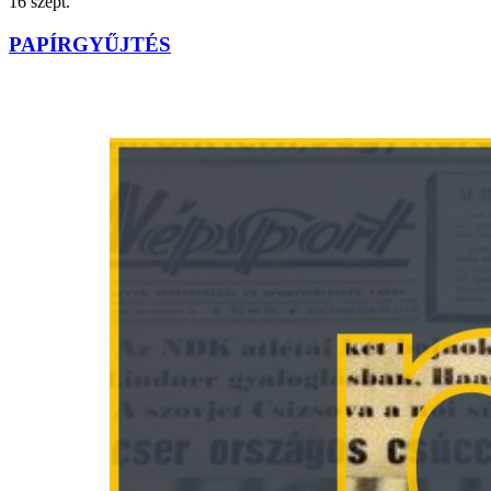
16
szept.
PAPÍRGYŰJTÉS