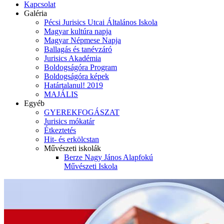
Kapcsolat
Galéria
Pécsi Jurisics Utcai Általános Iskola
Magyar kultúra napja
Magyar Népmese Napja
Ballagás és tanévzáró
Jurisics Akadémia
Boldogságóra Program
Boldogságóra képek
Határtalanul! 2019
MAJÁLIS
Egyéb
GYEREKFOGÁSZAT
Jurisics mókatár
Étkeztetés
Hit- és erkölcstan
Művészeti iskolák
Berze Nagy János Alapfokú
Művészeti Iskola