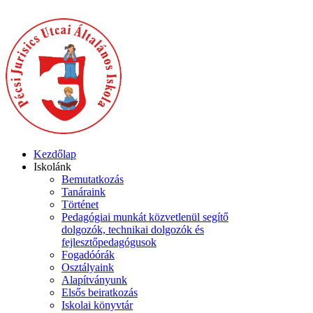
Kezdőlap
Iskolánk
Bemutatkozás
Tanáraink
Történet
Pedagógiai munkát közvetlenül segítő
dolgozók, technikai dolgozók és
fejlesztőpedagógusok
Fogadóórák
Osztályaink
Alapítványunk
Elsős beiratkozás
Iskolai könyvtár