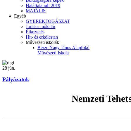
Boldogságóra képek
Határtalanul! 2019
MAJÁLIS
Egyéb
GYEREKFOGÁSZAT
Jurisics mókatár
Étkeztetés
Hit- és erkölcstan
Művészeti iskolák
Berze Nagy János Alapfokú
Művészeti Iskola
28
jún.
Pályázatok
Nemzeti Tehet