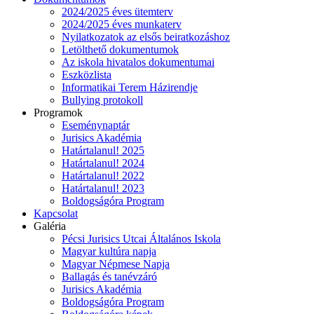
2024/2025 éves ütemterv
2024/2025 éves munkaterv
Nyilatkozatok az elsős beiratkozáshoz
Letölthető dokumentumok
Az iskola hivatalos dokumentumai
Eszközlista
Informatikai Terem Házirendje
Bullying protokoll
Programok
Eseménynaptár
Jurisics Akadémia
Határtalanul! 2025
Határtalanul! 2024
Határtalanul! 2022
Határtalanul! 2023
Boldogságóra Program
Kapcsolat
Galéria
Pécsi Jurisics Utcai Általános Iskola
Magyar kultúra napja
Magyar Népmese Napja
Ballagás és tanévzáró
Jurisics Akadémia
Boldogságóra Program