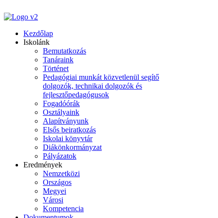
Kezdőlap
Iskolánk
Bemutatkozás
Tanáraink
Történet
Pedagógiai munkát közvetlenül segítő
dolgozók, technikai dolgozók és
fejlesztőpedagógusok
Fogadóórák
Osztályaink
Alapítványunk
Elsős beiratkozás
Iskolai könyvtár
Diákönkormányzat
Pályázatok
Eredmények
Nemzetközi
Országos
Megyei
Városi
Kompetencia
Dokumentumok