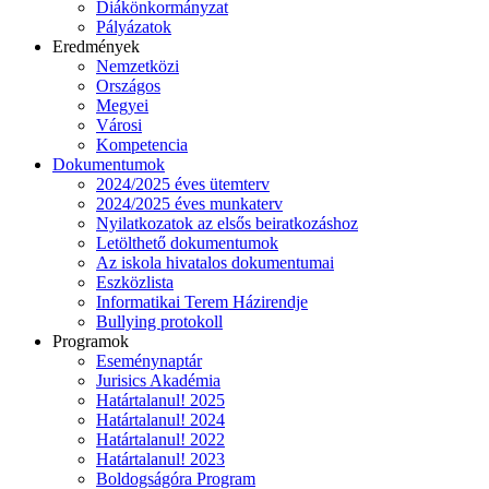
Diákönkormányzat
Pályázatok
Eredmények
Nemzetközi
Országos
Megyei
Városi
Kompetencia
Dokumentumok
2024/2025 éves ütemterv
2024/2025 éves munkaterv
Nyilatkozatok az elsős beiratkozáshoz
Letölthető dokumentumok
Az iskola hivatalos dokumentumai
Eszközlista
Informatikai Terem Házirendje
Bullying protokoll
Programok
Eseménynaptár
Jurisics Akadémia
Határtalanul! 2025
Határtalanul! 2024
Határtalanul! 2022
Határtalanul! 2023
Boldogságóra Program