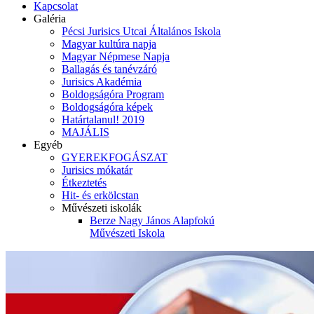
Kapcsolat
Galéria
Pécsi Jurisics Utcai Általános Iskola
Magyar kultúra napja
Magyar Népmese Napja
Ballagás és tanévzáró
Jurisics Akadémia
Boldogságóra Program
Boldogságóra képek
Határtalanul! 2019
MAJÁLIS
Egyéb
GYEREKFOGÁSZAT
Jurisics mókatár
Étkeztetés
Hit- és erkölcstan
Művészeti iskolák
Berze Nagy János Alapfokú
Művészeti Iskola