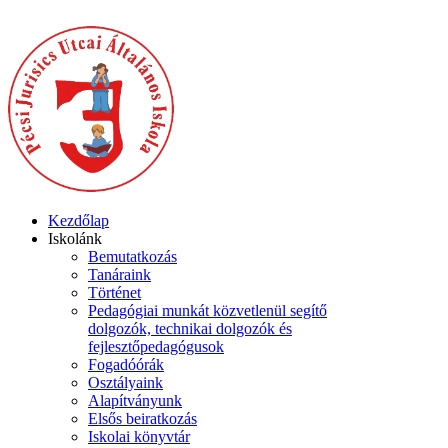
Kezdőlap
Iskolánk
Bemutatkozás
Tanáraink
Történet
Pedagógiai munkát közvetlenül segítő
dolgozók, technikai dolgozók és
fejlesztőpedagógusok
Fogadóórák
Osztályaink
Alapítványunk
Elsős beiratkozás
Iskolai könyvtár