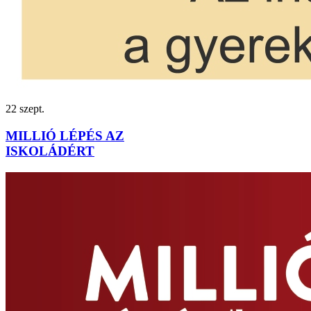
22
szept.
MILLIÓ LÉPÉS AZ
ISKOLÁDÉRT