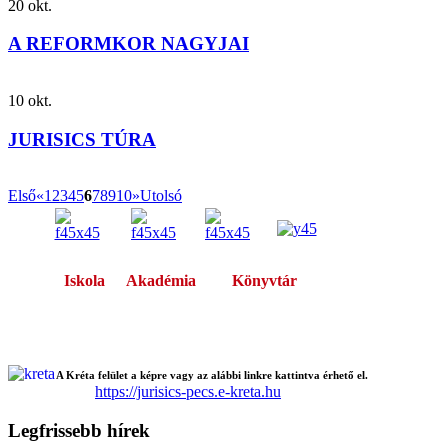
20
okt.
A REFORMKOR NAGYJAI
10
okt.
JURISICS TÚRA
Első
«
1
2
3
4
5
6
7
8
9
10
»
Utolsó
Iskola
Akadémia
Könyvtár
A Kréta felület a képre vagy az alábbi linkre kattintva érhető el.
https://jurisics-pecs.e-kreta.hu
Legfrissebb hírek