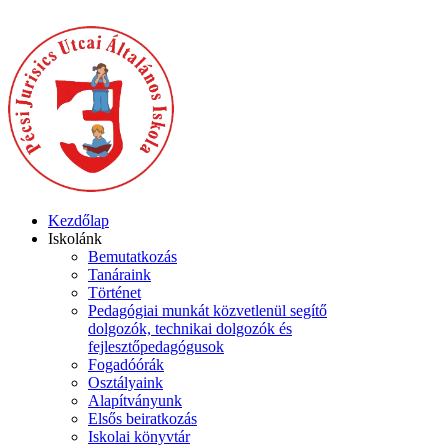
Kezdőlap
Iskolánk
Bemutatkozás
Tanáraink
Történet
Pedagógiai munkát közvetlenül segítő
dolgozók, technikai dolgozók és
fejlesztőpedagógusok
Fogadóórák
Osztályaink
Alapítványunk
Elsős beiratkozás
Iskolai könyvtár