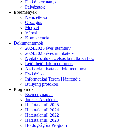
Diákönkormányzat
Pályázatok
Eredmények
Nemzetközi
Országos
Megyei
Városi
Kompetencia
Dokumentumok
2024/2025 éves ütemterv
2024/2025 éves munkaterv
Nyilatkozatok az elsős beiratkozáshoz
Letölthető dokumentumok
Az iskola hivatalos dokumentumai
Eszközlista
Informatikai Terem Házirendje
Bullying protokoll
Programok
Eseménynaptár
Jurisics Akadémia
Határtalanul! 2025
Határtalanul! 2024
Határtalanul! 2022
Határtalanul! 2023
Boldogságóra Program