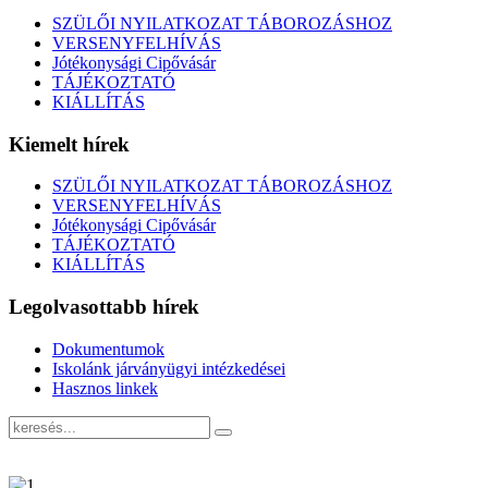
SZÜLŐI NYILATKOZAT TÁBOROZÁSHOZ
VERSENYFELHÍVÁS
Jótékonysági Cipővásár
TÁJÉKOZTATÓ
KIÁLLÍTÁS
Kiemelt hírek
SZÜLŐI NYILATKOZAT TÁBOROZÁSHOZ
VERSENYFELHÍVÁS
Jótékonysági Cipővásár
TÁJÉKOZTATÓ
KIÁLLÍTÁS
Legolvasottabb hírek
Dokumentumok
Iskolánk járványügyi intézkedései
Hasznos linkek