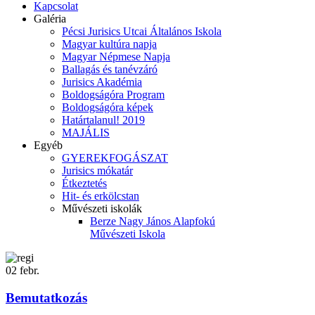
Kapcsolat
Galéria
Pécsi Jurisics Utcai Általános Iskola
Magyar kultúra napja
Magyar Népmese Napja
Ballagás és tanévzáró
Jurisics Akadémia
Boldogságóra Program
Boldogságóra képek
Határtalanul! 2019
MAJÁLIS
Egyéb
GYEREKFOGÁSZAT
Jurisics mókatár
Étkeztetés
Hit- és erkölcstan
Művészeti iskolák
Berze Nagy János Alapfokú
Művészeti Iskola
02
febr.
Bemutatkozás