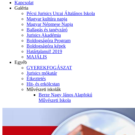
Kapcsolat
Galéria
Pécsi Jurisics Utcai Általános Iskola
Magyar kultúra napja
Magyar Népmese Napja
Ballagás és tanévzáró
Jurisics Akadémia
Boldogságóra Program
Boldogságóra képek
Határtalanul! 2019
MAJÁLIS
Egyéb
GYEREKFOGÁSZAT
Jurisics mókatár
Étkeztetés
Hit- és erkölcstan
Művészeti iskolák
Berze Nagy János Alapfokú
Művészeti Iskola