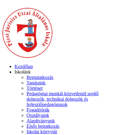
Kezdőlap
Iskolánk
Bemutatkozás
Tanáraink
Történet
Pedagógiai munkát közvetlenül segítő
dolgozók, technikai dolgozók és
fejlesztőpedagógusok
Fogadóórák
Osztályaink
Alapítványunk
Elsős beiratkozás
Iskolai könyvtár