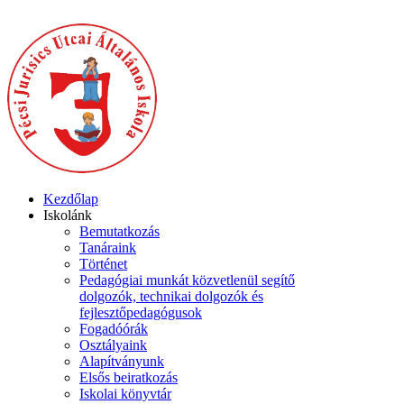
Kezdőlap
Iskolánk
Bemutatkozás
Tanáraink
Történet
Pedagógiai munkát közvetlenül segítő
dolgozók, technikai dolgozók és
fejlesztőpedagógusok
Fogadóórák
Osztályaink
Alapítványunk
Elsős beiratkozás
Iskolai könyvtár