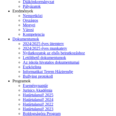
Diákönkormányzat
Pályázatok
Eredmények
Nemzetközi
Országos
Megyei
Városi
Kompetencia
Dokumentumok
2024/2025 éves ütemterv
2024/2025 éves munkaterv
Nyilatkozatok az elsős beiratkozáshoz
Letölthető dokumentumok
Az iskola hivatalos dokumentumai
Eszközlista
Informatikai Terem Házirendje
Bullying protokoll
Programok
Eseménynaptár
Jurisics Akadémia
Határtalanul! 2025
Határtalanul! 2024
Határtalanul! 2022
Határtalanul! 2023
Boldogságóra Program