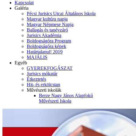
Kapcsolat
Galéria
Pécsi Jurisics Utcai Általános Iskola
Magyar kultúra napja
Magyar Népmese Napja
Ballagás és tanévzáró
Jurisics Akadémia
Boldogságóra Program
Boldogságóra képek
Határtalanul! 2019
MAJÁLIS
Egyéb
GYEREKFOGÁSZAT
Jurisics mókatár
Étkeztetés
Hit- és erkölcstan
Művészeti iskolák
Berze Nagy János Alapfokú
Művészeti Iskola