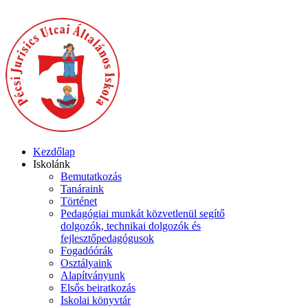
Kezdőlap
Iskolánk
Bemutatkozás
Tanáraink
Történet
Pedagógiai munkát közvetlenül segítő
dolgozók, technikai dolgozók és
fejlesztőpedagógusok
Fogadóórák
Osztályaink
Alapítványunk
Elsős beiratkozás
Iskolai könyvtár