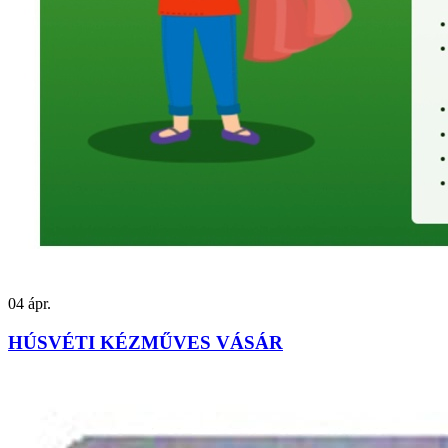
04
ápr.
HÚSVÉTI KÉZMŰVES VÁSÁR