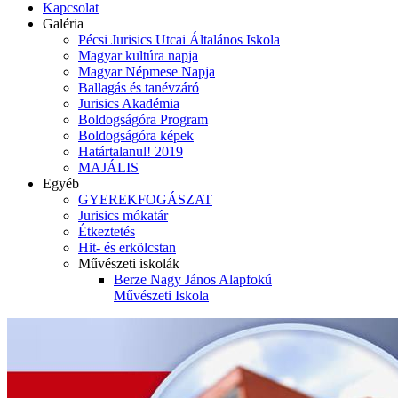
Kapcsolat
Galéria
Pécsi Jurisics Utcai Általános Iskola
Magyar kultúra napja
Magyar Népmese Napja
Ballagás és tanévzáró
Jurisics Akadémia
Boldogságóra Program
Boldogságóra képek
Határtalanul! 2019
MAJÁLIS
Egyéb
GYEREKFOGÁSZAT
Jurisics mókatár
Étkeztetés
Hit- és erkölcstan
Művészeti iskolák
Berze Nagy János Alapfokú
Művészeti Iskola