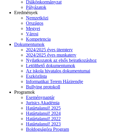
Diákönkormányzat
Pályázatok
Eredmények
Nemzetközi
Országos
Megyei
Városi
Kompetencia
Dokumentumok
2024/2025 éves ütemterv
2024/2025 éves munkaterv
Nyilatkozatok az elsős beiratkozáshoz
Letölthető dokumentumok
Az iskola hivatalos dokumentumai
Eszközlista
Informatikai Terem Házirendje
Bullying protokoll
Programok
Eseménynaptár
Jurisics Akadémia
Határtalanul! 2025
Határtalanul! 2024
Határtalanul! 2022
Határtalanul! 2023
Boldogságóra Program