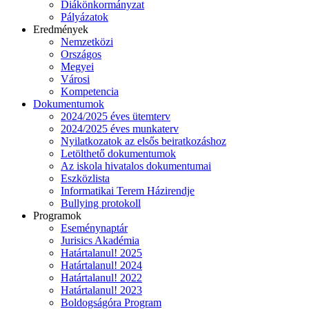
Diákönkormányzat
Pályázatok
Eredmények
Nemzetközi
Országos
Megyei
Városi
Kompetencia
Dokumentumok
2024/2025 éves ütemterv
2024/2025 éves munkaterv
Nyilatkozatok az elsős beiratkozáshoz
Letölthető dokumentumok
Az iskola hivatalos dokumentumai
Eszközlista
Informatikai Terem Házirendje
Bullying protokoll
Programok
Eseménynaptár
Jurisics Akadémia
Határtalanul! 2025
Határtalanul! 2024
Határtalanul! 2022
Határtalanul! 2023
Boldogságóra Program