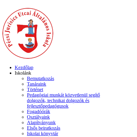
Kezdőlap
Iskolánk
Bemutatkozás
Tanáraink
Történet
Pedagógiai munkát közvetlenül segítő
dolgozók, technikai dolgozók és
fejlesztőpedagógusok
Fogadóórák
Osztályaink
Alapítványunk
Elsős beiratkozás
Iskolai könyvtár