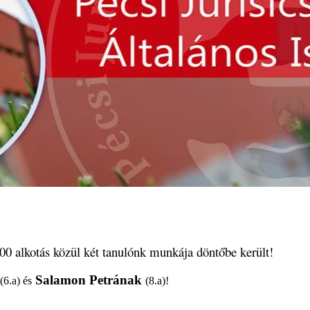
500 alkotás közül két tanulónk munkája döntőbe került!
Salamon Petrának
(6.a) és
(8.a)!