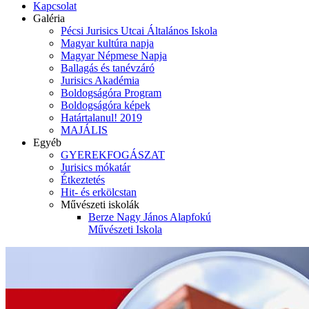
Kapcsolat
Galéria
Pécsi Jurisics Utcai Általános Iskola
Magyar kultúra napja
Magyar Népmese Napja
Ballagás és tanévzáró
Jurisics Akadémia
Boldogságóra Program
Boldogságóra képek
Határtalanul! 2019
MAJÁLIS
Egyéb
GYEREKFOGÁSZAT
Jurisics mókatár
Étkeztetés
Hit- és erkölcstan
Művészeti iskolák
Berze Nagy János Alapfokú
Művészeti Iskola