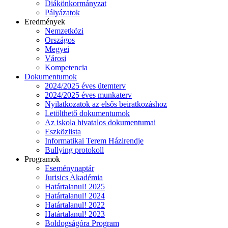
Diákönkormányzat
Pályázatok
Eredmények
Nemzetközi
Országos
Megyei
Városi
Kompetencia
Dokumentumok
2024/2025 éves ütemterv
2024/2025 éves munkaterv
Nyilatkozatok az elsős beiratkozáshoz
Letölthető dokumentumok
Az iskola hivatalos dokumentumai
Eszközlista
Informatikai Terem Házirendje
Bullying protokoll
Programok
Eseménynaptár
Jurisics Akadémia
Határtalanul! 2025
Határtalanul! 2024
Határtalanul! 2022
Határtalanul! 2023
Boldogságóra Program