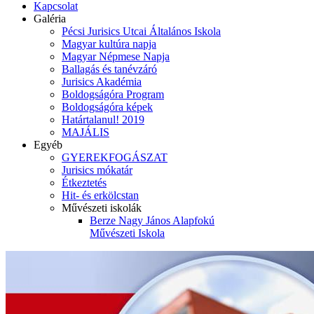
Kapcsolat
Galéria
Pécsi Jurisics Utcai Általános Iskola
Magyar kultúra napja
Magyar Népmese Napja
Ballagás és tanévzáró
Jurisics Akadémia
Boldogságóra Program
Boldogságóra képek
Határtalanul! 2019
MAJÁLIS
Egyéb
GYEREKFOGÁSZAT
Jurisics mókatár
Étkeztetés
Hit- és erkölcstan
Művészeti iskolák
Berze Nagy János Alapfokú
Művészeti Iskola