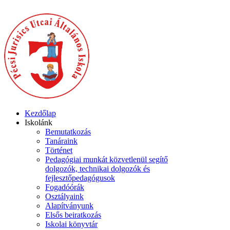
Kezdőlap
Iskolánk
Bemutatkozás
Tanáraink
Történet
Pedagógiai munkát közvetlenül segítő
dolgozók, technikai dolgozók és
fejlesztőpedagógusok
Fogadóórák
Osztályaink
Alapítványunk
Elsős beiratkozás
Iskolai könyvtár