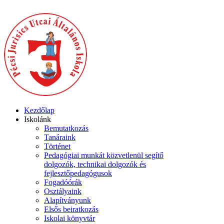
Kezdőlap
Iskolánk
Bemutatkozás
Tanáraink
Történet
Pedagógiai munkát közvetlenül segítő
dolgozók, technikai dolgozók és
fejlesztőpedagógusok
Fogadóórák
Osztályaink
Alapítványunk
Elsős beiratkozás
Iskolai könyvtár