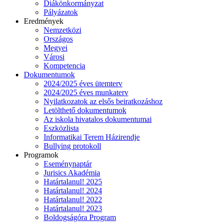
Diákönkormányzat
Pályázatok
Eredmények
Nemzetközi
Országos
Megyei
Városi
Kompetencia
Dokumentumok
2024/2025 éves ütemterv
2024/2025 éves munkaterv
Nyilatkozatok az elsős beiratkozáshoz
Letölthető dokumentumok
Az iskola hivatalos dokumentumai
Eszközlista
Informatikai Terem Házirendje
Bullying protokoll
Programok
Eseménynaptár
Jurisics Akadémia
Határtalanul! 2025
Határtalanul! 2024
Határtalanul! 2022
Határtalanul! 2023
Boldogságóra Program