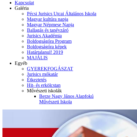
Kapcsolat
Galéria
Pécsi Jurisics Utcai Általános Iskola
Magyar kultúra napja
Magyar Népmese Napja
Ballagás és tanévzáró
Jurisics Akadémia
Boldogságóra Program
Boldogságóra képek
Határtalanul! 2019
MAJÁLIS
Egyéb
GYEREKFOGÁSZAT
Jurisics mókatár
Étkeztetés
Hit- és erkölcstan
Művészeti iskolák
Berze Nagy János Alapfokú
Művészeti Iskola