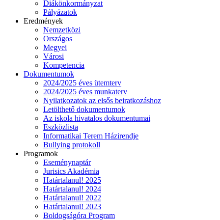
Diákönkormányzat
Pályázatok
Eredmények
Nemzetközi
Országos
Megyei
Városi
Kompetencia
Dokumentumok
2024/2025 éves ütemterv
2024/2025 éves munkaterv
Nyilatkozatok az elsős beiratkozáshoz
Letölthető dokumentumok
Az iskola hivatalos dokumentumai
Eszközlista
Informatikai Terem Házirendje
Bullying protokoll
Programok
Eseménynaptár
Jurisics Akadémia
Határtalanul! 2025
Határtalanul! 2024
Határtalanul! 2022
Határtalanul! 2023
Boldogságóra Program