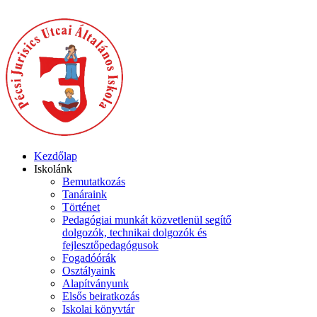
Kezdőlap
Iskolánk
Bemutatkozás
Tanáraink
Történet
Pedagógiai munkát közvetlenül segítő
dolgozók, technikai dolgozók és
fejlesztőpedagógusok
Fogadóórák
Osztályaink
Alapítványunk
Elsős beiratkozás
Iskolai könyvtár