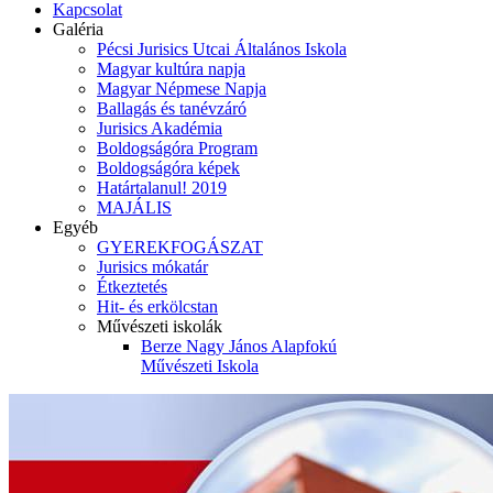
Kapcsolat
Galéria
Pécsi Jurisics Utcai Általános Iskola
Magyar kultúra napja
Magyar Népmese Napja
Ballagás és tanévzáró
Jurisics Akadémia
Boldogságóra Program
Boldogságóra képek
Határtalanul! 2019
MAJÁLIS
Egyéb
GYEREKFOGÁSZAT
Jurisics mókatár
Étkeztetés
Hit- és erkölcstan
Művészeti iskolák
Berze Nagy János Alapfokú
Művészeti Iskola