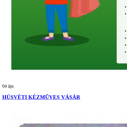
04
ápr.
HÚSVÉTI KÉZMŰVES VÁSÁR