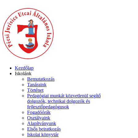
Kezdőlap
Iskolánk
Bemutatkozás
Tanáraink
Történet
Pedagógiai munkát közvetlenül segítő
dolgozók, technikai dolgozók és
fejlesztőpedagógusok
Fogadóórák
Osztályaink
Alapítványunk
Elsős beiratkozás
Iskolai könyvtár