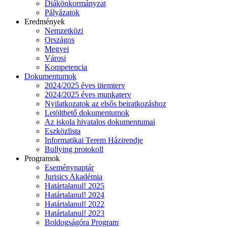
Diákönkormányzat
Pályázatok
Eredmények
Nemzetközi
Országos
Megyei
Városi
Kompetencia
Dokumentumok
2024/2025 éves ütemterv
2024/2025 éves munkaterv
Nyilatkozatok az elsős beiratkozáshoz
Letölthető dokumentumok
Az iskola hivatalos dokumentumai
Eszközlista
Informatikai Terem Házirendje
Bullying protokoll
Programok
Eseménynaptár
Jurisics Akadémia
Határtalanul! 2025
Határtalanul! 2024
Határtalanul! 2022
Határtalanul! 2023
Boldogságóra Program