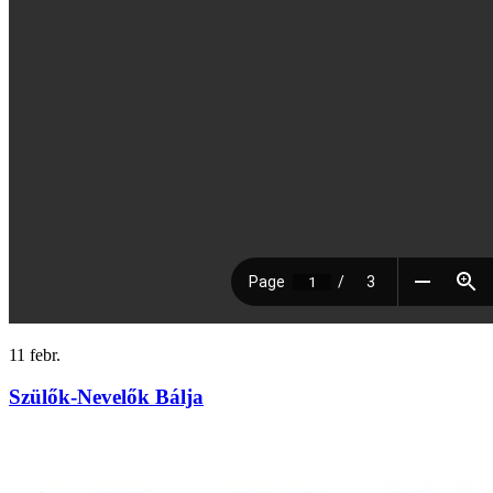
11
febr.
Szülők-Nevelők Bálja