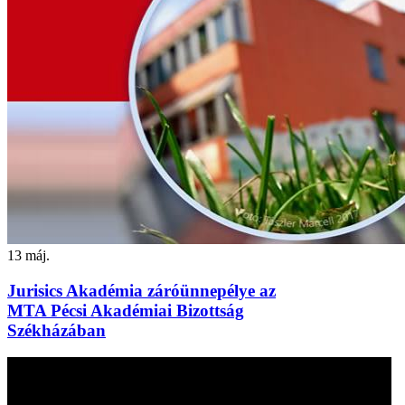
13
máj.
Jurisics Akadémia záróünnepélye az
MTA Pécsi Akadémiai Bizottság
Székházában