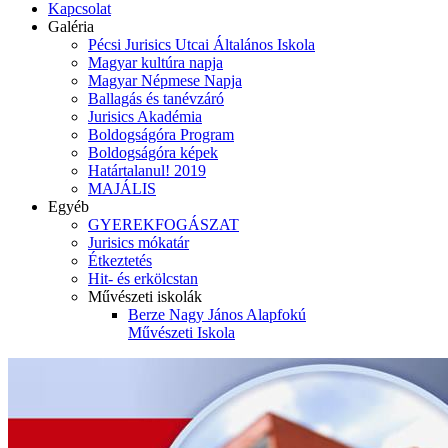
Kapcsolat
Galéria
Pécsi Jurisics Utcai Általános Iskola
Magyar kultúra napja
Magyar Népmese Napja
Ballagás és tanévzáró
Jurisics Akadémia
Boldogságóra Program
Boldogságóra képek
Határtalanul! 2019
MAJÁLIS
Egyéb
GYEREKFOGÁSZAT
Jurisics mókatár
Étkeztetés
Hit- és erkölcstan
Művészeti iskolák
Berze Nagy János Alapfokú
Művészeti Iskola