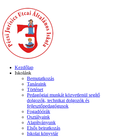
Kezdőlap
Iskolánk
Bemutatkozás
Tanáraink
Történet
Pedagógiai munkát közvetlenül segítő
dolgozók, technikai dolgozók és
fejlesztőpedagógusok
Fogadóórák
Osztályaink
Alapítványunk
Elsős beiratkozás
Iskolai könyvtár