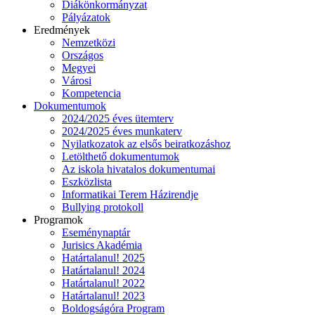
Diákönkormányzat
Pályázatok
Eredmények
Nemzetközi
Országos
Megyei
Városi
Kompetencia
Dokumentumok
2024/2025 éves ütemterv
2024/2025 éves munkaterv
Nyilatkozatok az elsős beiratkozáshoz
Letölthető dokumentumok
Az iskola hivatalos dokumentumai
Eszközlista
Informatikai Terem Házirendje
Bullying protokoll
Programok
Eseménynaptár
Jurisics Akadémia
Határtalanul! 2025
Határtalanul! 2024
Határtalanul! 2022
Határtalanul! 2023
Boldogságóra Program