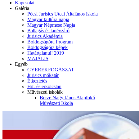
Kapcsolat
Galéria
Pécsi Jurisics Utcai Általános Iskola
Magyar kultúra napja
Magyar Népmese Napja
Ballagás és tanévzáró
Jurisics Akadémia
Boldogságóra Program
Boldogságóra képek
Határtalanul! 2019
MAJÁLIS
Egyéb
GYEREKFOGÁSZAT
Jurisics mókatár
Étkeztetés
Hit- és erkölcstan
Művészeti iskolák
Berze Nagy János Alapfokú
Művészeti Iskola