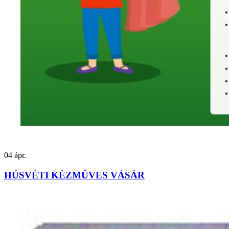
04
ápr.
HÚSVÉTI KÉZMŰVES VÁSÁR