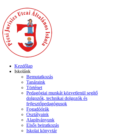
Kezdőlap
Iskolánk
Bemutatkozás
Tanáraink
Történet
Pedagógiai munkát közvetlenül segítő
dolgozók, technikai dolgozók és
fejlesztőpedagógusok
Fogadóórák
Osztályaink
Alapítványunk
Elsős beiratkozás
Iskolai könyvtár