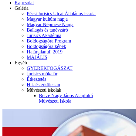
Kapcsolat
Galéria
Pécsi Jurisics Utcai Általános Iskola
Magyar kultúra napja
Magyar Népmese Napja
Ballagás és tanévzáró
Jurisics Akadémia
Boldogságóra Program
Boldogságóra képek
Határtalanul! 2019
MAJÁLIS
Egyéb
GYEREKFOGÁSZAT
Jurisics mókatár
Étkeztetés
Hit- és erkölcstan
Művészeti iskolák
Berze Nagy János Alapfokú
Művészeti Iskola