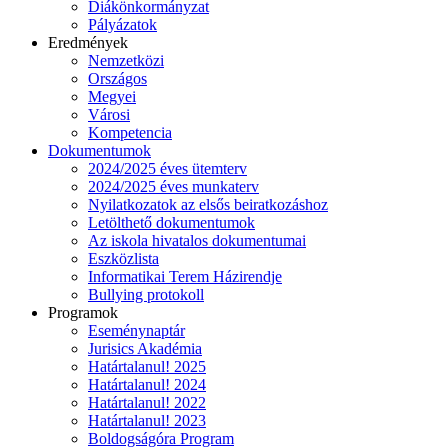
Diákönkormányzat
Pályázatok
Eredmények
Nemzetközi
Országos
Megyei
Városi
Kompetencia
Dokumentumok
2024/2025 éves ütemterv
2024/2025 éves munkaterv
Nyilatkozatok az elsős beiratkozáshoz
Letölthető dokumentumok
Az iskola hivatalos dokumentumai
Eszközlista
Informatikai Terem Házirendje
Bullying protokoll
Programok
Eseménynaptár
Jurisics Akadémia
Határtalanul! 2025
Határtalanul! 2024
Határtalanul! 2022
Határtalanul! 2023
Boldogságóra Program