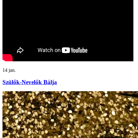
14
jan.
Szülők-Nevelők Bálja